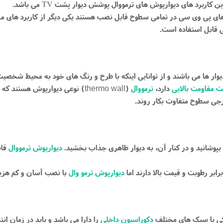
ترین کاربرد های دیوارپوش های ترمووال پوشش دیوار پشت
می باشد.
TV
ل های پی وی سی در تمامی سطوح قابل نصب هستند یکی دیگر از کاربرد های 
 قابل استفاده است.
وار ها می باشند و از توانایی اینکه با طرح و رنگ های خود به محیط شخصی
ت مقاومت بالایی
دارد،
ترمووال
(
) نوعی دیوارپوش هستند که 
thermo wall
ارجی سطوح متفاوت بکار روند.
را بپوشانید و در کنار آن، به دیوار ظاهری جذاب بخشید.
دیوارپوش ترمووال
قاب
بر رطوبت و قیمت بالا دارند اما
دیوارپوش ترمو وال
با نصب آسان و کم هزینه
هنگی با سبک های مختلف
دکوراسیون داخلی
را دارا می باشد و باید در زمان ان