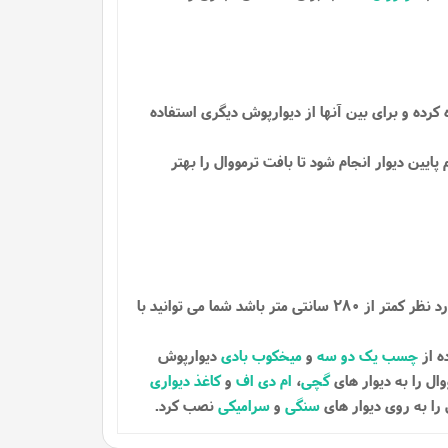
کرده و برای بین آنها از دیوارپوش دیگری استفاده
پایین دیوار انجام شود تا بافت ترمووال را بهتر
این دیوارپوش ها با ارتفاع 280 سانتی متری تهیه شده اند تا با بیشتر دیوار ها هماهنگی داشته باشد، در صورتی که ارتفاع دیوار مورد نظر کمتر از 280 سانتی متر باشد شما می توانید با
ه از
چسب یک دو سه
و
میخکوب بادی
دیوارپوش
ال را به دیوار های
گچی
،
ام دی اف
و
کاغذ دیواری
را به روی دیوار های
سنگی
و
سرامیکی
نصب کرد.