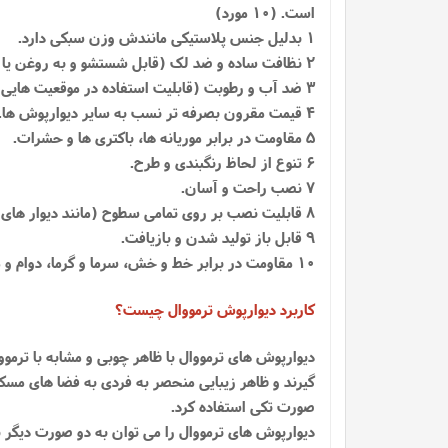
است. (10 مورد)
1 بدلیل جنس پلاستیکی مانندش وزن سبکی دارد.
2 نظافت ساده و ضد لک (قابل شستشو و به روغن یا محلولی نیاز ندارد).
3 ضد آب و رطوبت (قابلیت استفاده در موقعیت هایی با رطوبت بالا نیز قابل استفاده می باشد، مانند حمام و استخر ها).
4 قیمت مقرون بصرفه تر نسب به سایر دیوارپوش ها.
5 مقاومت در برابر موریانه ها، باکتری ها و حشرات.
6 تنوع از لحاظ رنگبندی و طرح.
7 نصب راحت و آسان.
8 قابلیت نصب بر روی تمامی سطوح (مانند دیوار های گچی، شیشه ای، سرامیکی، چوبی، فلزی، کاشی و سیمانی).
9 قابل باز تولید شدن و بازیافت.
10 مقاومت در برابر خط و خش، سرما و گرما، دوام و ماندگاری بالا
کاربرد دیوارپوش ترمووال چیست؟
دیوارپوش های ترمووال با ظاهر چوبی و مشابه با ترمو
گیرند و ظاهر زیبایی منحصر به فردی به فضا های مسکو
صورت تکی استفاده کرد.
دیوارپوش های ترمووال را می توان به دو صورت دیگر نی