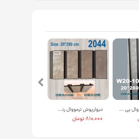
دیوارپوش ترمووال پی وی سی طرح پتینه طوسی 20 سانت کد W20-100 [انبار تهران]
دیوارپوش ترمووال رنگ طوسی پی وی سی کد 2034 [انبار تهران]
۸۱۰,۰۰۰ تومان