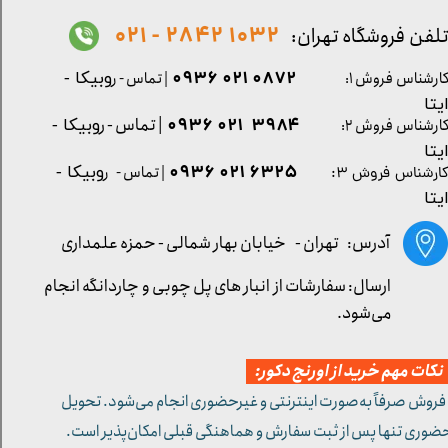
1032 2842 - 021
لفن فروشگاه تهران:
0872 021 0936
ارشناس فروش ۱:
| تماس - ر
وبیکا -
یتا
| تماس - ر
۳۹۸۴ ۰۲۱ ۰۹۳۶
ارشناس فروش ۲:
وبیکا -
یتا
۶۳۲۵ ۰۲۱ ۰۹۳۶
| تماس - ر
وبیکا -
ارشناس فروش ۳:
یتا
آدرس: تهران -
خیابان بهار شمالی - حمزه علمداری
ارسال: سفارشات از انبار های پل چوبی و چاردانگه انجام
می‌شود.
کات مهم خرید از اورنج دکور:
 فروش صرفاً به‌صورت اینترنتی و غیرحضوری انجام می‌شود. تحویل
ضوری تنها پس از ثبت سفارش و هماهنگی قبلی امکان‌پذیر است.