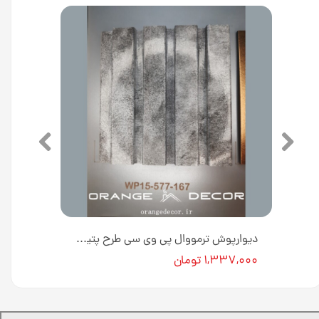
دیوارپوش ترمووال پی وی سی طرح پتینه طلایی کد WP15-19-21 [انبار تهران]
دیوارپوش ترمووال پی وی سی طرح پتینه خاکستری کد WP15-577-167 [انبار تهران]
۱,۳۳۷,۰۰۰ تومان