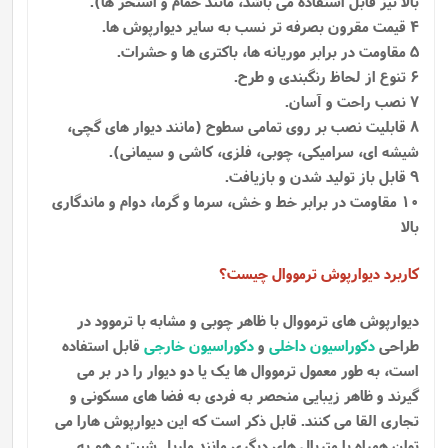
بالا نیز قابل استفاده می باشد، مانند حمام و استخر ها).
4 قیمت مقرون بصرفه تر نسب به سایر دیوارپوش ها.
5 مقاومت در برابر موریانه ها، باکتری ها و حشرات.
6 تنوع از لحاظ رنگبندی و طرح.
7 نصب راحت و آسان.
8 قابلیت نصب بر روی تمامی سطوح (مانند دیوار های گچی،
شیشه ای، سرامیکی، چوبی، فلزی، کاشی و سیمانی).
9 قابل باز تولید شدن و بازیافت.
10 مقاومت در برابر خط و خش، سرما و گرما، دوام و ماندگاری
بالا
کاربرد دیوارپوش ترمووال چیست؟
دیوارپوش های ترمووال با ظاهر چوبی و مشابه با ترموود در
طراحی
دکوراسیون داخلی
و
دکوراسیون خارجی
قابل استفاده
است، به طور معمول ترمووال ها یک یا دو دیوار را در بر می
گیرند و ظاهر زیبایی منحصر به فردی به فضا های مسکونی و
تجاری القا می کنند. قابل ذکر است که این دیوارپوش هارا می
توان همراه با متریال های دیگری مانند ماربل شیت و هم به