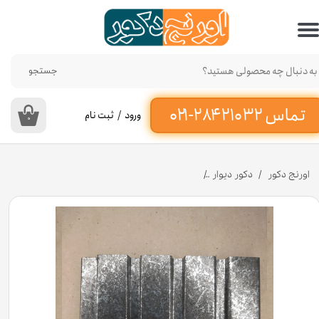
حساب کاربری من
تغییر گذر واژه
جستجو
سفارشات
ورود
/
ثبت نام
۰
خروج از حساب کاربری
اورنج دکور
دکور دیوار
دیوارپوش ترمووال پی وی سی طرح پتینه خاکستری کد 577-577 [انبار ت