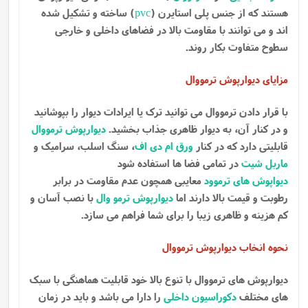
هستند که از جنس پلی استایرن (
pvc
) ساخته و تشکیل شده
اند و می توانند با مقاومت بالا در فضاهای داخلی و خارجی
سطوح متفاوت بکار روند.
مزایای دیوارپوش ترمووال
با قرار دادن ترمووال می توانید ترک یا ایرادات دیوار را بپوشانید
و در کنار آن، به دیوار ظاهری جذاب بخشید.
دیوارپوش ترمووال
قابلیتی دارد که در کنار
ورق ام دی اف
، سنگ اسلب، سرامیک و
ماربل شیت
در تمامی فضا ها استفاده شود
دیواپوش های ترموود
معایبی همچون عدم مقاومت در برابر
رطوبت و قیمت بالا دارند اما
دیوارپوش ترمو وال
با نصب آسان و
کم هزینه و ظاهری زیبا را برای شما فراهم می سازد.
نحوه انخاب دیوارپوش ترمووال
دیوارپوش های ترمووال با تنوع بالا خود قابلیت هماهنگی با سبک
های مختلف
دکوراسیون داخلی
را دارا می باشد و باید در زمان