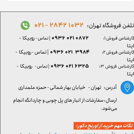
1032 2842 - 021
لفن فروشگاه تهران:
0872 021 0936
ارشناس فروش ۱:
| تماس - ر
وبیکا -
یتا
| تماس - ر
۳۹۸۴ ۰۲۱ ۰۹۳۶
ارشناس فروش ۲:
وبیکا -
یتا
۶۳۲۵ ۰۲۱ ۰۹۳۶
| تماس - ر
وبیکا -
ارشناس فروش ۳:
یتا
آدرس: تهران -
خیابان بهار شمالی - حمزه علمداری
ارسال: سفارشات از انبار های پل چوبی و چاردانگه انجام
می‌شود.
کات مهم خرید از اورنج دکور: