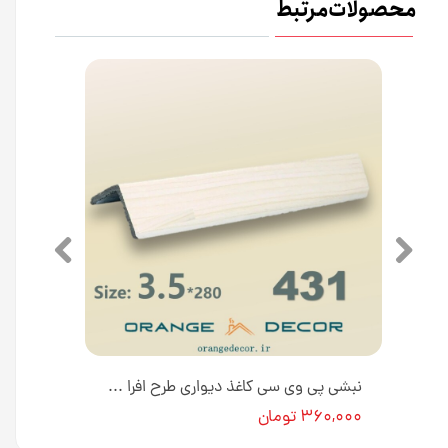
محصولات مرتبط
نبشی پی وی سی دیوار طرح چوب مشکی 3.5 سانتی متر کد 414 [انبار تهران]
نبشی پی وی سی کاغذ دیواری طرح افرا 3.5 سانتی متر کد 431 [انبار تهران]
۳۶۰,۰۰۰ تومان