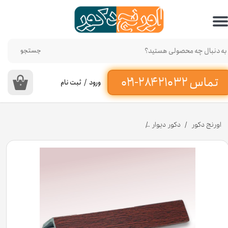
حساب کاربری من
تغییر گذر واژه
جستجو
سفارشات
ورود
/
ثبت نام
۰
خروج از حساب کاربری
اورنج دکور
دکور دیوار
نبشی پی وی سی دیوار طرح ماهگونی 3.5 سانتی متر کد 410 [انبار تهران]