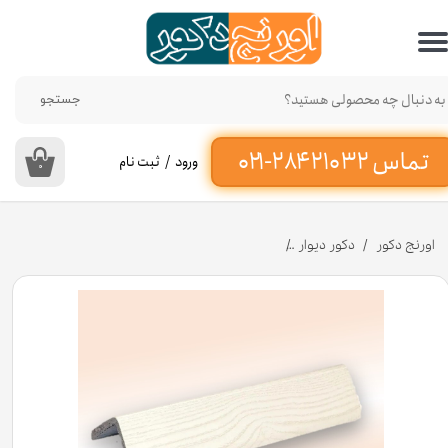
حساب کاربری من
تغییر گذر واژه
جستجو
سفارشات
ورود
/
ثبت نام
۰
خروج از حساب کاربری
اورنج دکور
دکور دیوار
نبشی پی وی سی رنگ سفید صدفی 5 سانتی متر کد 5041 [انبار تهران]