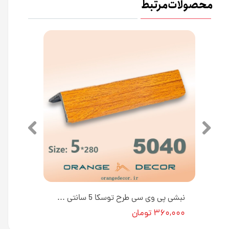
محصولات مرتبط
نبشی پی وی سی رنگ سفید صدفی 5 سانتی متر کد 5041 [انبار تهران]
نبشی پی وی سی طرح توسکا 5 سانتی متر کد 5040 [انبار تهران]
۳۶۰,۰۰۰ تومان