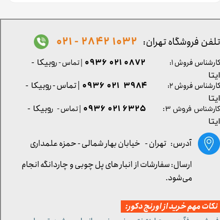
1032 2842 - 021
لفن فروشگاه تهران:
0872 021 0936
ارشناس فروش ۱:
| تماس - ر
وبیکا -
یتا
| تماس - ر
۳۹۸۴ ۰۲۱ ۰۹۳۶
ارشناس فروش ۲:
وبیکا -
یتا
۶۳۲۵ ۰۲۱ ۰۹۳۶
| تماس - ر
وبیکا -
ارشناس فروش ۳:
یتا
آدرس: تهران -
خیابان بهار شمالی - حمزه علمداری
ارسال: سفارشات از انبار های پل چوبی و چاردانگه انجام
می‌شود.
کات مهم خرید از اورنج دکور: