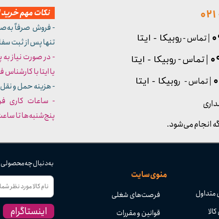
نکات مهم خرید از
- فروش صرفاً به‌ص
| تماس - ر
وبیکا - ایتا
تنها پس از ثبت سف
- در صورت نیاز به 
| تماس - ر
وبیکا - ایتا
یا ایتا با کارشناس فروش شما
| تماس - ر
وبیکا - ایتا
- هزینه حمل و نقل 
داری
پنج‌شنبه‌ها تا ساعت :۳۰​​​​​​​
ه انجام می‌شود.
به دنبال چه محصولی
منوی سایت
 متداول
فرصت‌های شغلی
اینستاگرام
کالا
قوانین و مقررات