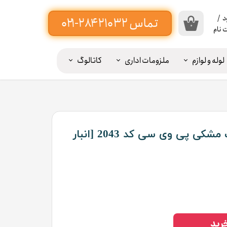
د
/
۰
 نام
اب
بری
لوله و لوازم
ملزومات اداری
کاتالوگ
ن
یبه پرده ۲۰ سانت -----
ییر
ذر
اژه
دیوارپوش ترمووال رنگ مشکی پی وی سی کد 2043 [انبار
ات
وج
ز
اب
بری
رید