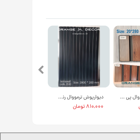
دیوارپوش ترمووال پی وی سی کد 2044 [انبار تهران]
دیوارپوش ترمووال رنگ مشکی پی وی سی کد 2043 [انبار تهران]
۸۱۰,۰۰۰ تومان