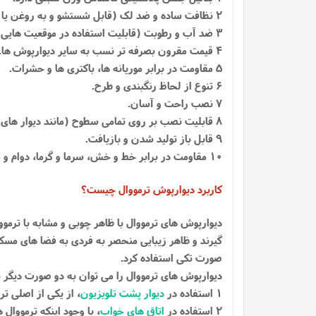
2 نظافت ساده و ضد لک (قابل شستشو و به روغن یا محلولی نیاز ندارد).
3 ضد آب و رطوبت (قابلیت استفاده در موقعیت هایی با رطوبت بالا نیز قابل استفاده می باشد، مانند حمام و استخر ها).
4 قیمت مقرون بصرفه تر نسب به سایر دیوارپوش ها.
5 مقاومت در برابر موریانه ها، باکتری ها و حشرات.
6 تنوع از لحاظ رنگبندی و طرح.
7 نصب راحت و آسان.
8 قابلیت نصب بر روی تمامی سطوح (مانند دیوار های گچی، شیشه ای، سرامیکی، چوبی، فلزی، کاشی و سیمانی).
9 قابل باز تولید شدن و بازیافت.
10 مقاومت در برابر خط و خش، سرما و گرما، دوام و ماندگاری بالا
کاربرد دیوارپوش ترمووال چیست؟
دیوارپوش های ترمووال با ظاهر چوبی و مشابه با ترمو
گیرند و ظاهر زیبایی منحصر به فردی به فضا های مسکو
صورت تکی استفاده کرد.
دیوارپوش های ترمووال را می توان به دو صورت دیگر نی
1 استفاده در
دیوار پشت تلویزیون
، از یکی از اصلی 
2 استفاده در
اتاق های خواب
، با وجود اینکه ترمووا