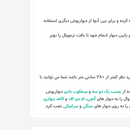
کرده و برای بین آنها از دیوارپوش دیگری استفاده
پایین دیوار انجام شود تا بافت ترمووال را بهتر
این دیوارپوش ها با ارتفاع 280 سانتی متری تهیه شده اند تا با بیشتر دیوار ها هماهنگی داشته باشد، در صورتی که ارتفاع دیوار مورد نظر کمتر از 280 سانتی متر باشد شما می توانید با
ه از
چسب یک دو سه
و
میخکوب بادی
دیوارپوش
ال را به دیوار های
گچی
،
ام دی اف
و
کاغذ دیواری
را به روی دیوار های
سنگی
و
سرامیکی
نصب کرد.