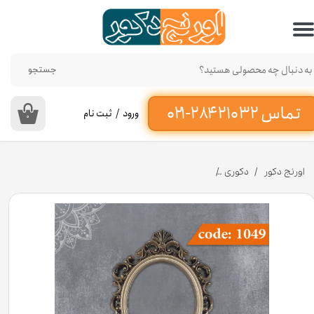
حساب کاربری من
تغییر گذر واژه
جستجو
سفارشات
ورود
/
ثبت نام
۰
خروج از حساب کاربری
اورنج دکور
دکوری
قاب آینه بیضوی 88×73 سانت کد 1049 جنس پلی استایرن [انبار اصفهان]