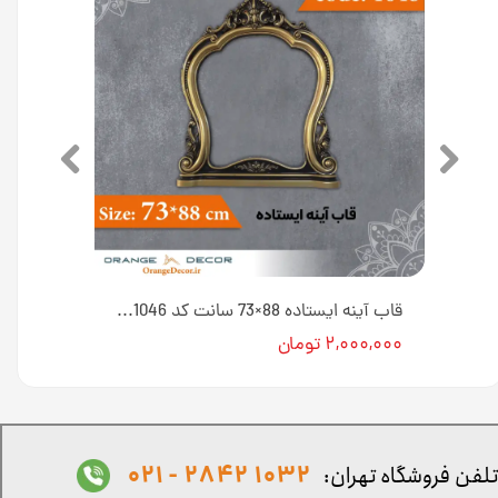
قاب آینه بیضوی 88×73 سانت کد 1049 جنس پلی استایرن [انبار اصفهان]
قاب آینه ایستاده 88×73 سانت کد 1046 جنس پلی استایرن [انبار اصفهان]
۲,۰۰۰,۰۰۰ تومان
1032 2842 - 021
لفن فروشگاه تهران: