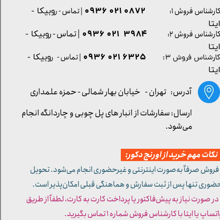
0872 021 0936
ارشناس فروش ۱:
| تماس - ر
وبیکا -
یتا
| تماس - ر
۳۹۸۴ ۰۲۱ ۰۹۳۶
ارشناس فروش ۲:
وبیکا -
یتا
۶۳۲۵ ۰۲۱ ۰۹۳۶
| تماس - ر
وبیکا -
ارشناس فروش ۳:
یتا
آدرس: تهران -
خیابان بهار شمالی - حمزه علمداری
ارسال: سفارشات از انبار های پل چوبی و چاردانگه انجام
می‌شود.
کات مهم خرید از اورنج دکور:
 فروش صرفاً به‌صورت اینترنتی و غیرحضوری انجام می‌شود. تحویل
ضوری تنها پس از ثبت سفارش و هماهنگی قبلی امکان‌پذیر است.
 در صورت نیاز به پیش‌فاکتور یا پرداخت کارت به کارت، لطفاً از طریق
تساپ یا ایتا با کارشناس فروش شماره ۱ تماس بگیرید.