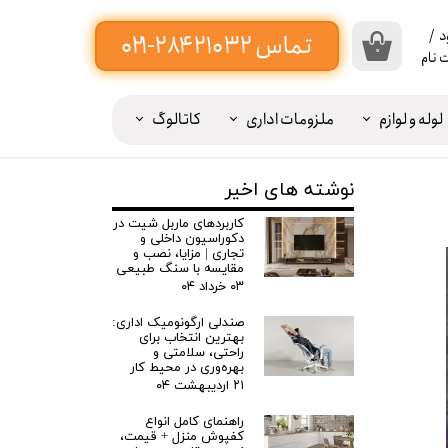
د
/
۰
 نام
اب
بری
لوله و لوازم
ملزومات اداری
کاتالوگ
ن
یبه پرده ۲۰ سانت -----
ییر
نوشته های اخیر
ذر
کاربردهای ماربل شیت در
اژه
دکوراسیون داخلی و
تجاری | مزایا، نصب و
مقایسه با سنگ طبیعی
ات
۰۳ خرداد ۰۴
وج
صندلی ارگونومیک اداری:
بهترین انتخاب برای
ز
راحتی، سلامتی و
اب
بهره‌وری در محیط کار
۲۱ اردیبهشت ۰۴
بری
راهنمای کامل انواع
کفپوش منزل + قیمت،