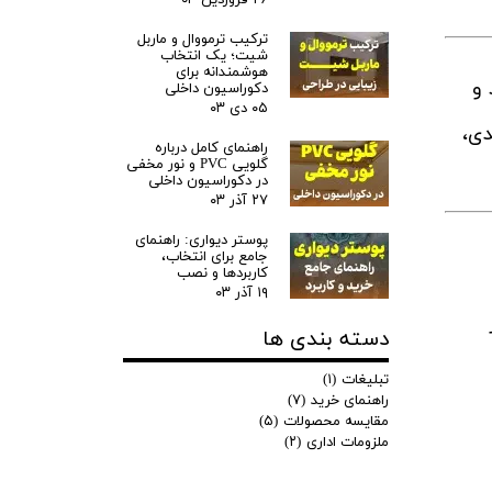
ترکیب ترمووال و ماربل
شیت؛ یک انتخاب
هوشمندانه برای
خته می‌شود و
دکوراسیون داخلی
۰۵ دی ۰۳
دی،
راهنمای کامل درباره
گلویی PVC و نور مخفی
در دکوراسیون داخلی
۲۷ آذر ۰۳
پوستر دیواری: راهنمای
جامع برای انتخاب،
کاربردها و نصب
۱۹ آذر ۰۳
دسته بندی ها
تبلیغات
(۱)
راهنمای خرید
(۷)
مقایسه محصولات
(۵)
ملزومات اداری
(۲)